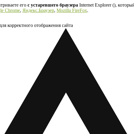
атриваете его
с устаревшего браузера
Internet Explorer (
), которы
le Chrome
,
Яндекс.Браузер
,
Mozilla FireFox
.
для корректного отображения сайта